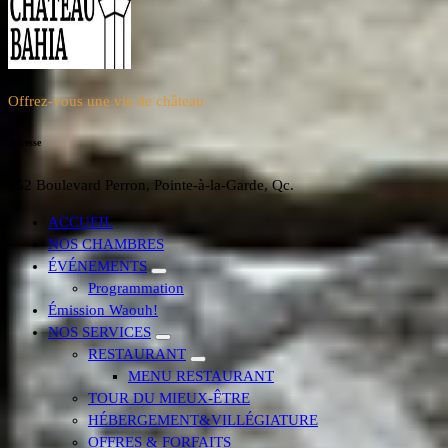
Offrez-vous une vie de château
Adresse
152 Boulevard Perron, Pointe-à-la-Garde, Qc.
ACCUEIL
NOS CHAMBRES
ÉVÉNEMENTS
Programmation
Émission Waouh!
NOS SERVICES
RESTAURANT
MENU RESTAURANT
TOUR DU MIEUX-ÊTRE
HÉBERGEMENT&VILLÉGIATURE
OFFRES & FORFAITS