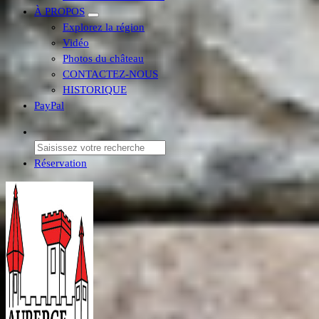
À PROPOS
Explorez la région
Vidéo
Photos du château
CONTACTEZ-NOUS
HISTORIQUE
PayPal
Réservation