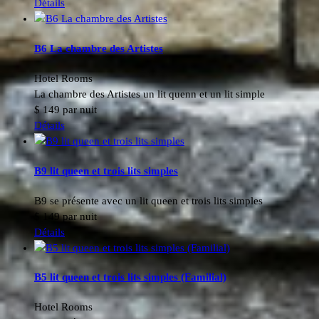
Détails
B6 La chambre des Artistes
Hotel Rooms
La chambre des Artistes un lit quenn et un lit simple
$
149
par nuit
Détails
B9 lit queen et trois lits simples
B9 se présente avec un lit queen et trois lits simples
$
149
par nuit
Détails
B5 lit queen et trois lits simples (Familial)
Hotel Rooms