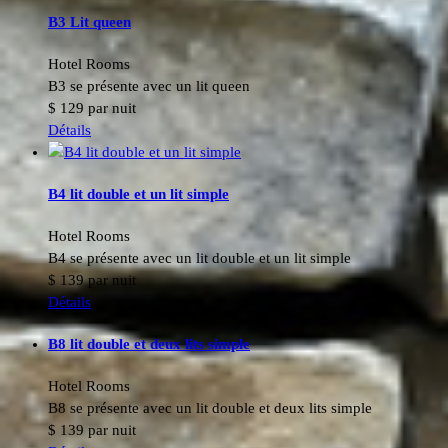
B3 Lit queen
Hotel Rooms
B3 se présente avec un lit queen
$
129
par nuit
Détails
B4 lit double et un lit simple
Hotel Rooms
B4 se présente avec un lit double et un lit simple
$
139
par nuit
Détails
B8 lit double et deux lits simple
Hotel Rooms
B8 se présente avec un lit double et deux lits simple
$
139
par nuit