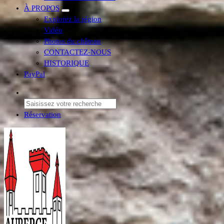
À PROPOS
Explorez la région
Vidéo
Photos du château
CONTACTEZ-NOUS
HISTORIQUE
PayPal
Réservation