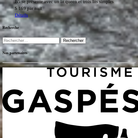
B5 se présente avec un lit queen et trois lits simples
$
169
par nuit
Détails
Recherche
Rechercher :
Nos partenaires