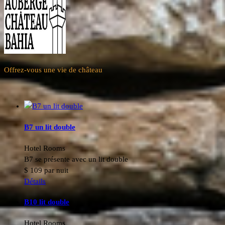
Offrez-vous une vie de château
B7 un lit double
Hotel Rooms
B7 se présente avec un lit double
$
109
par nuit
Détails
B10 lit double
Hotel Rooms