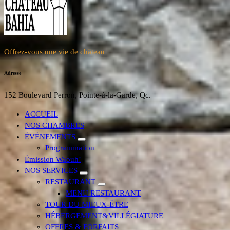
Offrez-vous une vie de château
Adresse
152 Boulevard Perron, Pointe-à-la-Garde, Qc.
ACCUEIL
NOS CHAMBRES
ÉVÉNEMENTS
Programmation
Émission Waouh!
NOS SERVICES
RESTAURANT
MENU RESTAURANT
TOUR DU MIEUX-ÊTRE
HÉBERGEMENT&VILLÉGIATURE
OFFRES & FORFAITS