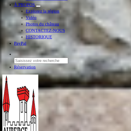
À PROPOS
Explorez la région
Vidéo
Photos du château
CONTACTEZ-NOUS
HISTORIQUE
PayPal
Réservation