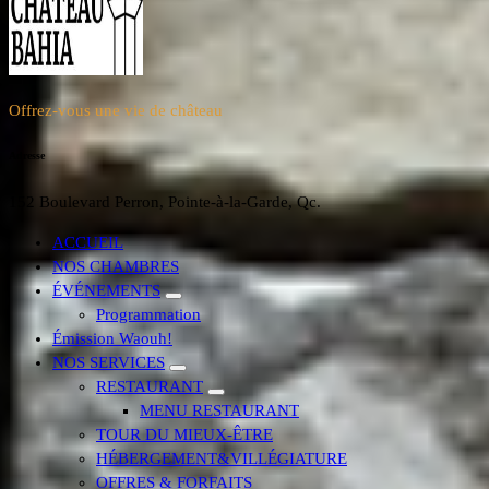
Offrez-vous une vie de château
Adresse
152 Boulevard Perron, Pointe-à-la-Garde, Qc.
ACCUEIL
NOS CHAMBRES
ÉVÉNEMENTS
Programmation
Émission Waouh!
NOS SERVICES
RESTAURANT
MENU RESTAURANT
TOUR DU MIEUX-ÊTRE
HÉBERGEMENT&VILLÉGIATURE
OFFRES & FORFAITS