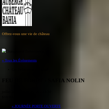
Offrez-vous une vie de château
« Tous les Évènements
Cet évènement est passé.
FEU DE FORÊT - SAFIA NOLIN
juillet 26, 2023 @ 20:00
-
23:30
$18.00
«
JOURNÉE PORTE OUVERTE