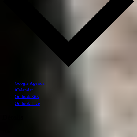
Google Agenda
iCalendar
Outlook 365
Outlook Live
Détails
Date :