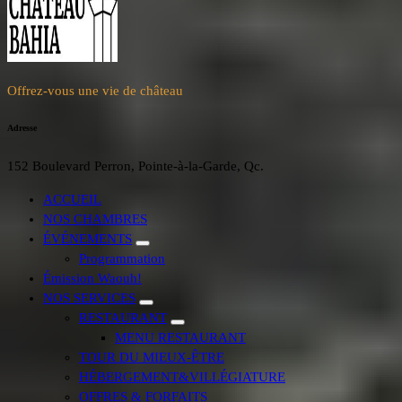
Offrez-vous une vie de château
Adresse
152 Boulevard Perron, Pointe-à-la-Garde, Qc.
ACCUEIL
NOS CHAMBRES
ÉVÉNEMENTS
Programmation
Émission Waouh!
NOS SERVICES
RESTAURANT
MENU RESTAURANT
TOUR DU MIEUX-ÊTRE
HÉBERGEMENT&VILLÉGIATURE
OFFRES & FORFAITS