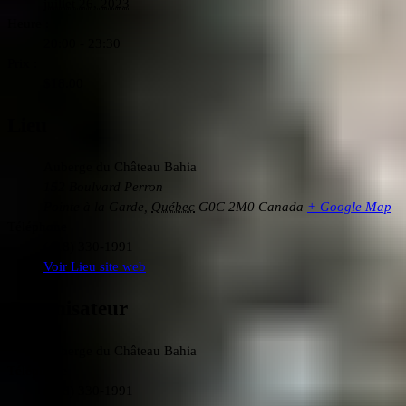
juillet 26, 2023
Heure :
20:00 - 23:30
Prix :
$18.00
Lieu
Auberge du Château Bahia
152 Boulvard Perron
Pointe à la Garde
,
Québec
G0C 2M0
Canada
+ Google Map
Téléphone
(418) 330-1991
Voir Lieu site web
Organisateur
Auberge du Château Bahia
Téléphone
(418) 330-1991